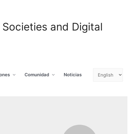
ocieties and Digital
Choose
iones
Comunidad
Noticias
a
language