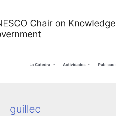
ESCO Chair on Knowledge S
vernment
La Cátedra
Actividades
Publicac
guillec