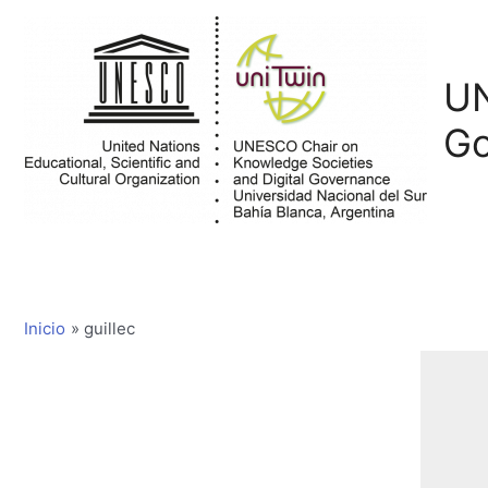
Ir
al
contenido
UN
Go
Inicio
guillec